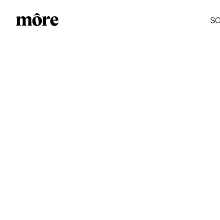
SO
SO