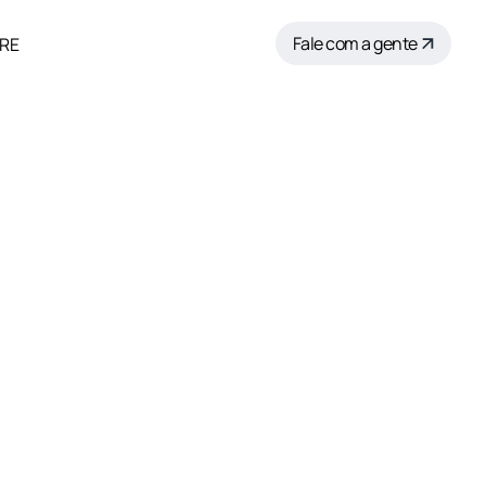
Fale com a gente
RE
ÔRE